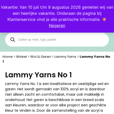
Blog
Klantenservice
Vakantie: Van 10 juli t/m 9 augustus 2026 genieten wij van
een heerlijke vakantie. Onderaan de pagina bij
0
Klantenservice vind je alle praktische informatie.
Negeren
Home
>
Winkel
>
Wol & Garen
>
Lammy Yarns
>
Lammy Yarns No
1
Lammy Yarns No 1
Lammy Yarns No. 1 is een kwalitatieve en veelzijdige wol en
garen. Het wordt gemaakt van 100% acryl en is daardoor
niet alleen zacht en comfortabel, maar ook makkelijk in
onderhoud. Het garen is beschikbaar in een breed scala
aan kleuren, waardoor er voor elke project een geschikte
kleur te vinden is. Door de samenstelling van de acryl is