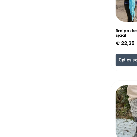
Breipakke
sjaal
€
22,25
Opties s