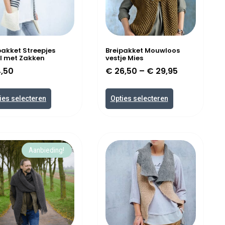
pakket Streepjes
Breipakket Mouwloos
l met Zakken
vestje Mies
,50
€
26,50
–
€
29,95
ies selecteren
Opties selecteren
Aanbieding!