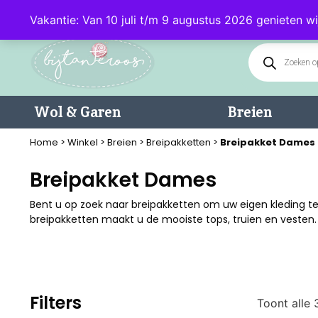
Klantenservice: 085 - 0602232 (maandag t/m donderdag van 9.00-17.0
Vakantie: Van 10 juli t/m 9 augustus 2026 genieten wi
Wol & Garen
Breien
Home
>
Winkel
>
Breien
>
Breipakketten
>
Breipakket Dames
Breipakket Dames
Bent u op zoek naar breipakketten om uw eigen kleding te
breipakketten maakt u de mooiste tops, truien en vesten.
Filters
Toont alle 