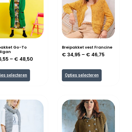
pakket Go-To
Breipakket vest Francine
digan
€
34,95
–
€
46,75
6,55
–
€
48,50
ies selecteren
Opties selecteren