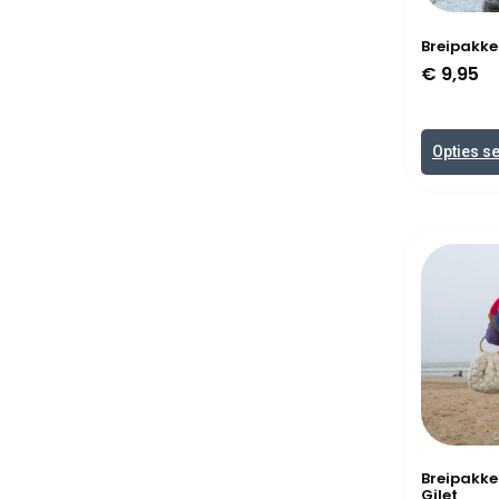
Breipakk
€
9,95
Opties s
Breipakke
Gilet