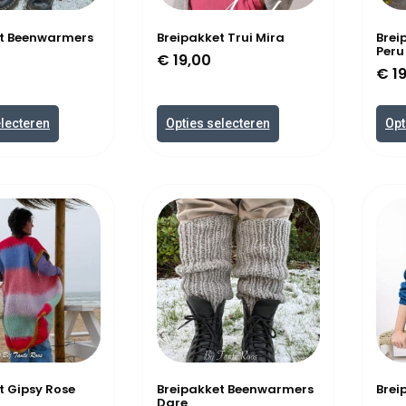
et Beenwarmers
Breipakket Trui Mira
Brei
Peru
€
19,00
€
19
electeren
Opties selecteren
Opt
t Gipsy Rose
Breipakket Beenwarmers
Brei
Dare