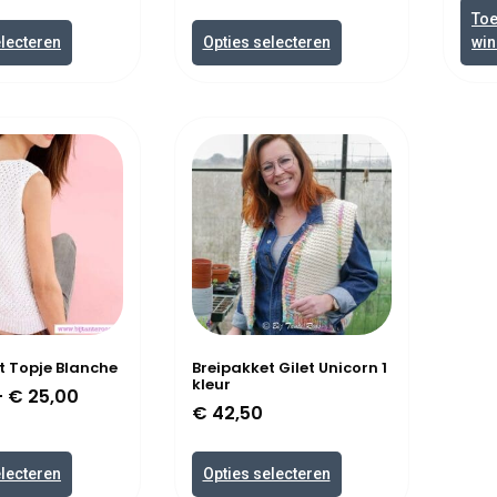
To
electeren
Opties selecteren
win
t Topje Blanche
Breipakket Gilet Unicorn 1
kleur
–
€
25,00
€
42,50
electeren
Opties selecteren