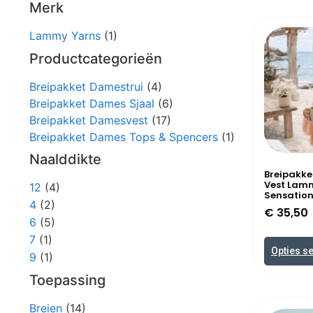
Merk
Lammy Yarns
(1)
Productcategorieën
Breipakket Damestrui
(4)
Breipakket Dames Sjaal
(6)
Breipakket Damesvest
(17)
Breipakket Dames Tops & Spencers
(1)
Naalddikte
Breipakke
Vest Lam
12
(4)
Sensatio
4
(2)
€
35,50
6
(5)
7
(1)
Opties s
9
(1)
Toepassing
Breien
(14)