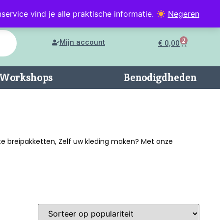
service vind je alle praktische informatie.
Negeren
0
Mijn account
€
0,00
n/Workshops
Benodigdheden
ete breipakketten, Zelf uw kleding maken? Met onze