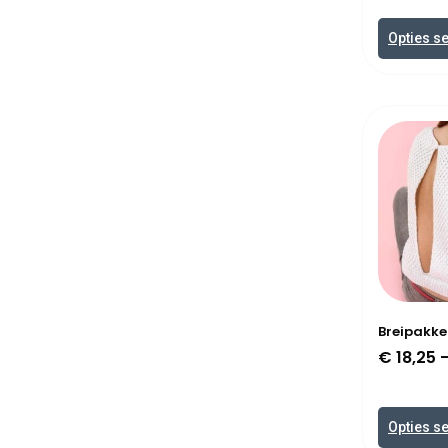
Opties s
Breipakke
€
18,25
Opties s