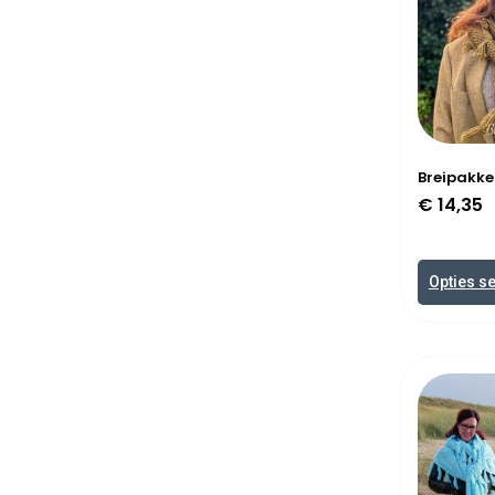
Breipakke
€
14,35
Opties s