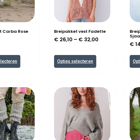
t Carba Rose
Breipakket vest Fadette
Brei
Sjaa
€
26,10
–
€
32,00
€
14
electeren
Opties selecteren
Opt