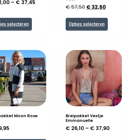
2,00
–
€
37,45
€
57,50
€
32,50
ies selecteren
Opties selecteren
pakket Moon Rose
Breipakket Vestje
Emmanuelle
9,95
€
26,10
–
€
37,90