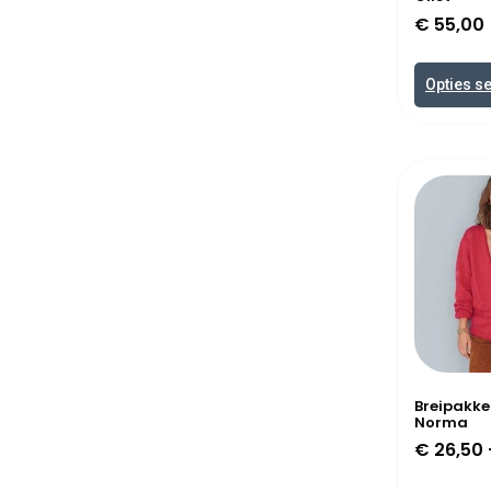
€
55,00
Opties s
Breipakke
Norma
€
26,50