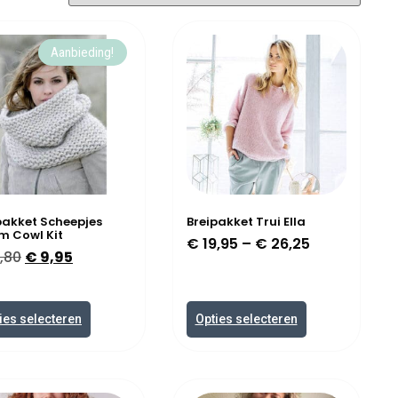
Aanbieding!
pakket Scheepjes
Breipakket Trui Ella
m Cowl Kit
€
19,95
–
€
26,25
,80
€
9,95
ies selecteren
Opties selecteren