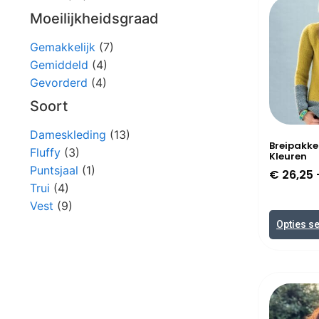
Moeilijkheidsgraad
Gemakkelijk
(7)
Gemiddeld
(4)
Gevorderd
(4)
Soort
Dameskleding
(13)
Breipakke
Fluffy
(3)
Kleuren
Puntsjaal
(1)
€
26,25
Trui
(4)
Vest
(9)
Opties s