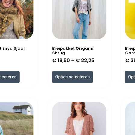
t Enya Sjaal
Breipakket Origami
Brei
Shrug
Gar
€
18,50
–
€
22,25
€
3
electeren
Opties selecteren
Opt