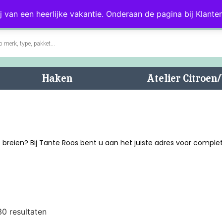
0)
Blog
Klantenservice
j van een heerlijke vakantie. Onderaan de pagina bij Klanten
Haken
Atelier Citroe
 breien? Bij Tante Roos bent u aan het juiste adres voor compl
30 resultaten