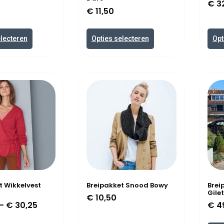
€
3
€
11,50
electeren
Opties selecteren
Opt
t Wikkelvest
Breipakket Snood Bowy
Brei
Gilet
€
10,50
–
€
30,25
€
4