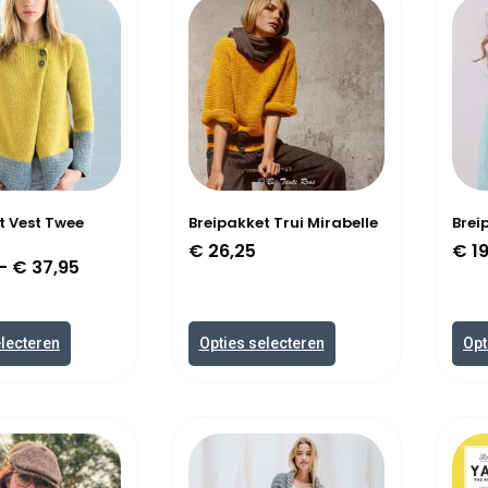
t Vest Twee
Breipakket Trui Mirabelle
Brei
€
26,25
€
19
–
€
37,95
electeren
Opties selecteren
Opt