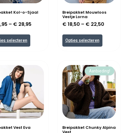
pakket Kol-o-Sjaal
Breipakket Mouwloos
Vestje Lorna
,95
–
€
28,95
€
18,50
–
€
22,50
ies selecteren
Opties selecteren
Aanbieding!
pakket Vest Eva
Breipakket Chunky Alpina
Vest