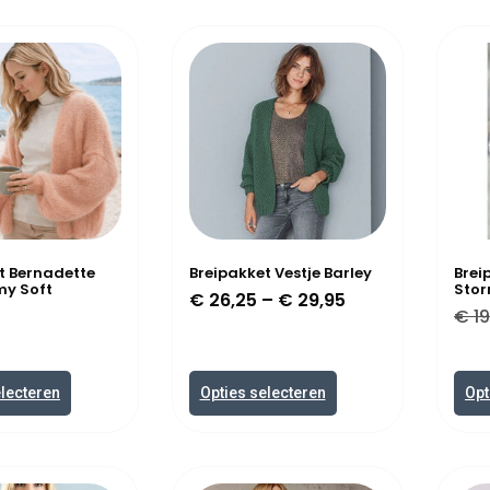
t Bernadette
Breipakket Vestje Barley
Brei
my Soft
Stor
€
26,25
–
€
29,95
n
€
19
electeren
Opties selecteren
Opt