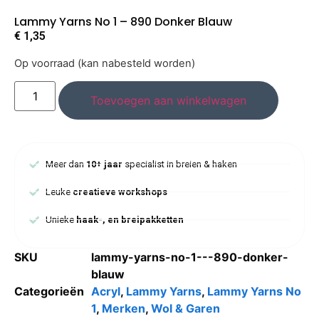
Lammy Yarns No 1 – 890 Donker Blauw
€
1,35
Op voorraad (kan nabesteld worden)
Toevoegen aan winkelwagen
Meer dan
10+ jaar
specialist in breien & haken
Leuke
creatieve workshops
Unieke
haak-, en breipakketten
SKU
lammy-yarns-no-1---890-donker-
blauw
Categorieën
Acryl
,
Lammy Yarns
,
Lammy Yarns No
1
,
Merken
,
Wol & Garen