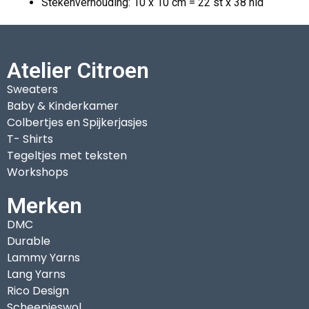
Stekenverhouding: 10 x 10 cm = 22 st x 38 nld
Atelier Citroen
Sweaters
Baby & Kinderkamer
Colbertjes en Spijkerjasjes
T- Shirts
Tegeltjes met teksten
Workshops
Merken
DMC
Durable
Lammy Yarns
Lang Yarns
Rico Design
Scheepjeswol