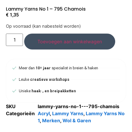
Lammy Yarns No 1 – 795 Chamois
€
1,35
Op voorraad (kan nabesteld worden)
Toevoegen aan winkelwagen
Meer dan
10+ jaar
specialist in breien & haken
Leuke
creatieve workshops
Unieke
haak-, en breipakketten
SKU
lammy-yarns-no-1---795-chamois
Categorieën
Acryl
,
Lammy Yarns
,
Lammy Yarns No
1
,
Merken
,
Wol & Garen