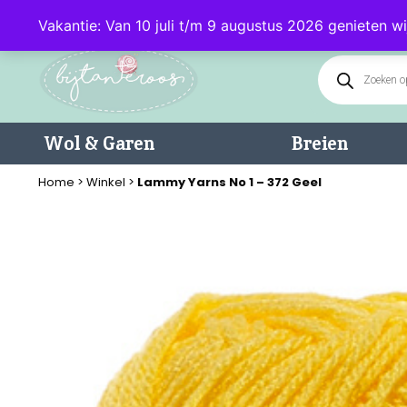
Klantenservice: 085 - 0602232 (maandag t/m donderdag van 9.00-17.0
Vakantie: Van 10 juli t/m 9 augustus 2026 genieten wi
Wol & Garen
Breien
Home
>
Winkel
>
Lammy Yarns No 1 – 372 Geel