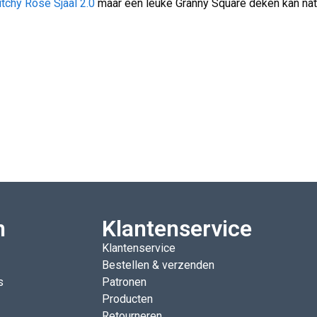
tchy Rose Sjaal 2.0
maar een leuke Granny Square deken kan natu
n
Klantenservice
Klantenservice
Bestellen & verzenden
s
Patronen
Producten
Retourneren