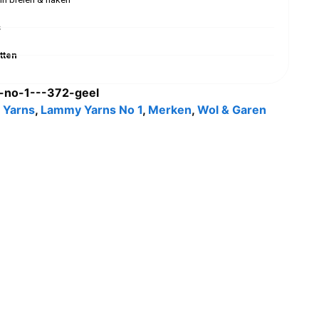
s
tten
-no-1---372-geel
 Yarns
,
Lammy Yarns No 1
,
Merken
,
Wol & Garen