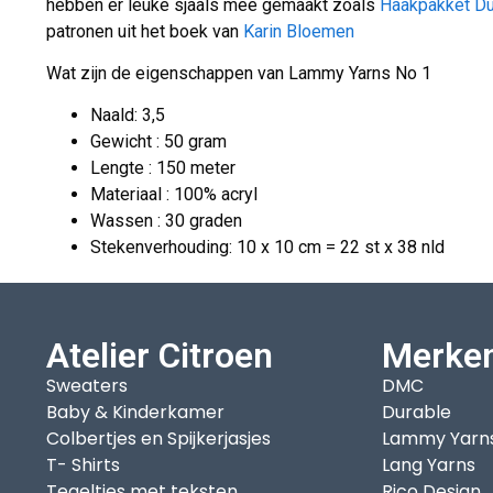
hebben er leuke sjaals mee gemaakt zoals
Haakpakket Du
patronen uit het boek van
Karin Bloemen
Wat zijn de eigenschappen van Lammy Yarns No 1
Naald: 3,5
Gewicht : 50 gram
Lengte : 150 meter
Materiaal : 100% acryl
Wassen : 30 graden
Stekenverhouding: 10 x 10 cm = 22 st x 38 nld
Atelier Citroen
Merke
Sweaters
DMC
Baby & Kinderkamer
Durable
Colbertjes en Spijkerjasjes
Lammy Yarn
T- Shirts
Lang Yarns
Tegeltjes met teksten
Rico Design