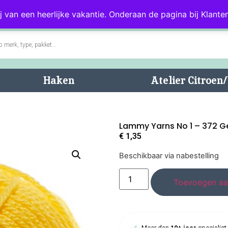
0)
Blog
Klantenservice
j van een heerlijke vakantie. Onderaan de pagina bij Klanten
Haken
Atelier Citroe
Lammy Yarns No 1 – 372 G
€
1,35
Beschikbaar via nabestelling
Toevoegen aa
Meer dan
10+ jaar
specialist