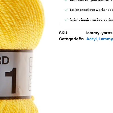
Leuke
creatieve workshop
Unieke
haak-, en breipakke
SKU
lammy-yarns
Categorieën
Acryl
,
Lammy