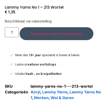
Lammy Yarns No 1 – 213 Wortel
€
1,35
Beschikbaar via nabestelling
Toevoegen aan winkelwagen
Meer dan
10+ jaar
specialist in breien & haken
Leuke
creatieve workshops
Unieke
haak-, en breipakketten
SKU
lammy-yarns-no-1---213-wortel
Categorieën
Acryl
,
Lammy Yarns
,
Lammy Yarns No
1
,
Merken
,
Wol & Garen