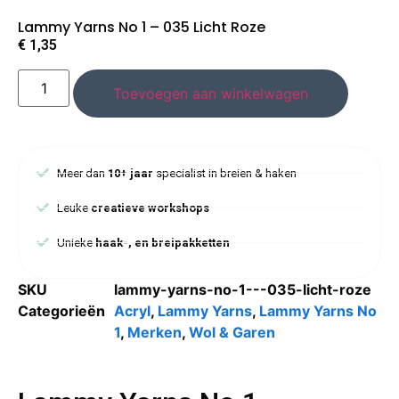
Lammy Yarns No 1 – 035 Licht Roze
€
1,35
Toevoegen aan winkelwagen
Meer dan
10+ jaar
specialist in breien & haken
Leuke
creatieve workshops
Unieke
haak-, en breipakketten
SKU
lammy-yarns-no-1---035-licht-roze
Categorieën
Acryl
,
Lammy Yarns
,
Lammy Yarns No
1
,
Merken
,
Wol & Garen