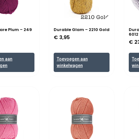
are Plum – 249
Durable Glam – 2210 Gold
Dura
6012
€
3,95
€
2
en aan
Toevoegen aan
To
agen
winkelwagen
win