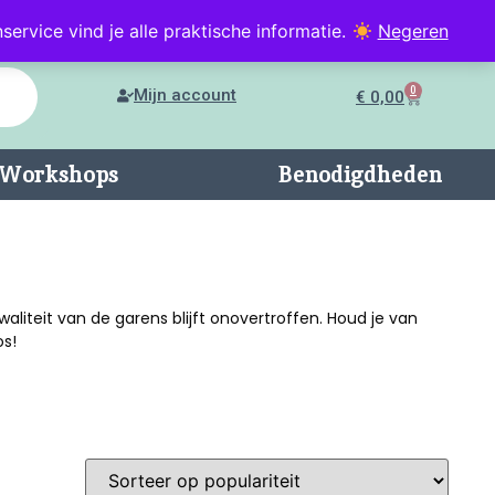
service vind je alle praktische informatie.
Negeren
0
Mijn account
€
0,00
n/Workshops
Benodigdheden
aliteit van de garens blijft onovertroffen. Houd je van
os!