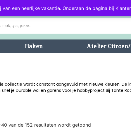
0)
Blog
Klantenservice
j van een heerlijke vakantie. Onderaan de pagina bij Klanten
Haken
Atelier Citroe
 de collectie wordt constant aangevuld met nieuwe kleuren. De kw
 snel je Durable wol en garens voor je hobbyproject Bij Tante Ro
1–40 van de 152 resultaten wordt getoond