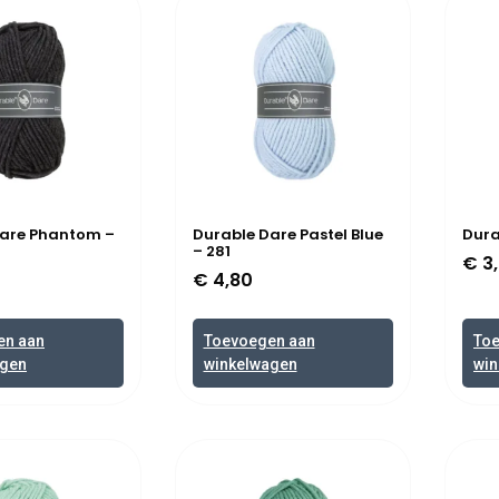
Dare Phantom –
Durable Dare Pastel Blue
Dura
– 281
€
3,
€
4,80
en aan
Toevoegen aan
To
agen
winkelwagen
win