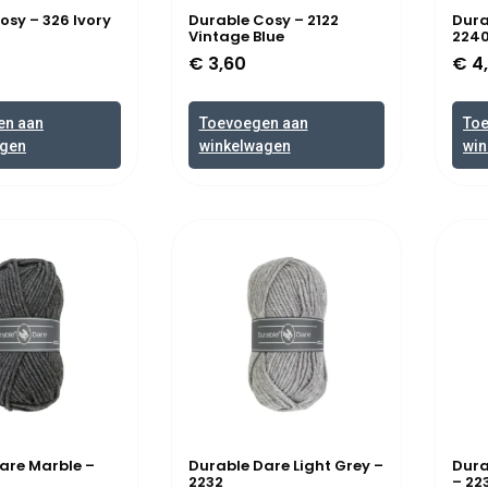
osy – 326 Ivory
Durable Cosy – 2122
Dura
Vintage Blue
224
€
3,60
€
4
en aan
Toevoegen aan
To
agen
winkelwagen
win
are Marble –
Durable Dare Light Grey –
Dura
2232
– 22