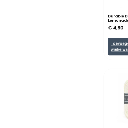
Durable D
Lemonade
€
4,80
Toevoeg
winkelw