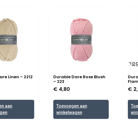
are Linen – 2212
Durable Dare Rose Blush
Dura
– 223
Flam
€
4,80
€
2,
en aan
Toevoegen aan
To
agen
winkelwagen
win