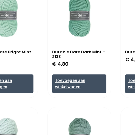
are Bright Mint
Durable Dare Dark Mint –
Dura
2133
€
4
€
4,80
en aan
Toevoegen aan
To
agen
winkelwagen
win