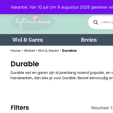
Klantenservice: 085 - 0602232 (maandag t/m donderdag van 9.00-17.0
Vakantie: Van 10 juli t/m 9 augustus 2026 genieten wi
Wol & Garen
Breien
Home
>
Winkel
>
Wol & Garen
>
Durable
Durable
Durable wol en garen zijn al jarenlang razend populair, en
handwerken, dan kies je voor Durable. Bestel eenvoudig en
Filters
Resultaat 