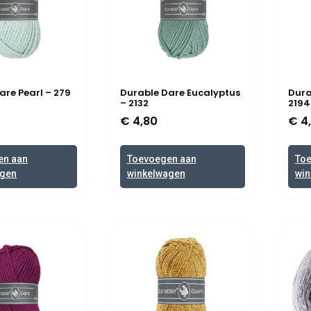
are Pearl – 279
Durable Dare Eucalyptus
Dura
– 2132
2194
€
4,80
€
4
en aan
Toevoegen aan
To
agen
winkelwagen
win