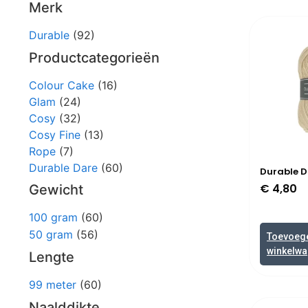
Merk
Durable
(92)
Productcategorieën
Colour Cake
(16)
Glam
(24)
Cosy
(32)
Cosy Fine
(13)
Rope
(7)
Durable Dare
(60)
Durable D
€
4,80
Gewicht
100 gram
(60)
50 gram
(56)
Toevoeg
winkelw
Lengte
99 meter
(60)
Naalddikte