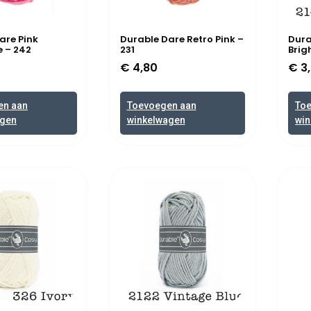
are Pink
Durable Dare Retro Pink –
Dura
 – 242
231
Brig
€
4,80
€
3,
en aan
Toevoegen aan
To
agen
winkelwagen
win