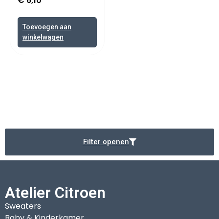
€
6,10
Toevoegen aan
winkelwagen
Filter openen
Atelier Citroen
Sweaters
Baby & Kinderkamer