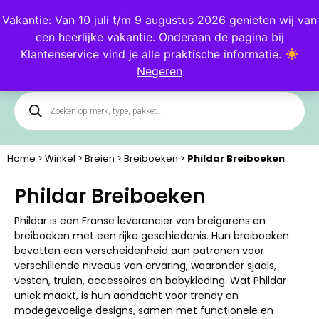
Blog
Klantenservice
Vakantie: Van 10 juli t/m 9 augustus 2026 genieten wij van
een heerlijke vakantie. Onderaan de pagina bij
0
Klantenservice vind je alle praktische informatie.
Negeren
Home
>
Winkel
>
Breien
>
Breiboeken
>
Phildar Breiboeken
Phildar Breiboeken
Phildar is een Franse leverancier van breigarens en
breiboeken met een rijke geschiedenis. Hun breiboeken
bevatten een verscheidenheid aan patronen voor
verschillende niveaus van ervaring, waaronder sjaals,
vesten, truien, accessoires en babykleding. Wat Phildar
uniek maakt, is hun aandacht voor trendy en
modegevoelige designs, samen met functionele en