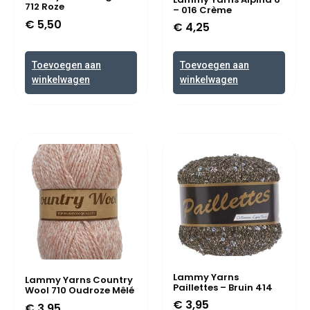
712 Roze
– 016 Crème
€
5,50
€
4,25
Toevoegen aan
Toevoegen aan
winkelwagen
winkelwagen
Lammy Yarns
Lammy Yarns Country
Paillettes – Bruin 414
Wool 710 Oudroze Mêlé
€
3,95
€
3,95