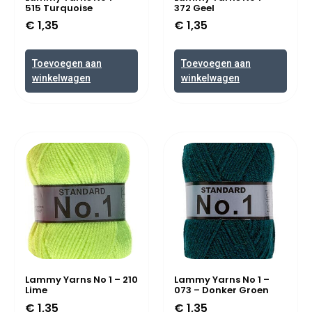
515 Turquoise
372 Geel
€
1,35
€
1,35
Toevoegen aan
Toevoegen aan
winkelwagen
winkelwagen
Lammy Yarns No 1 – 210
Lammy Yarns No 1 –
Lime
073 – Donker Groen
€
1,35
€
1,35