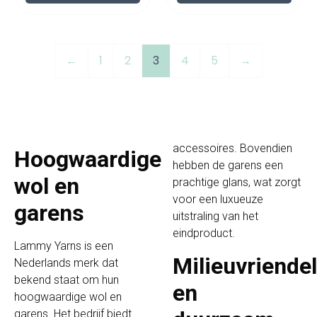
←
1
2
3
4
5
→
accessoires. Bovendien
Hoogwaardige
hebben de garens een
wol en
prachtige glans, wat zorgt
voor een luxueuze
garens
uitstraling van het
eindproduct.
Lammy Yarns is een
Milieuvriendel
Nederlands merk dat
bekend staat om hun
en
hoogwaardige wol en
garens. Het bedrijf biedt