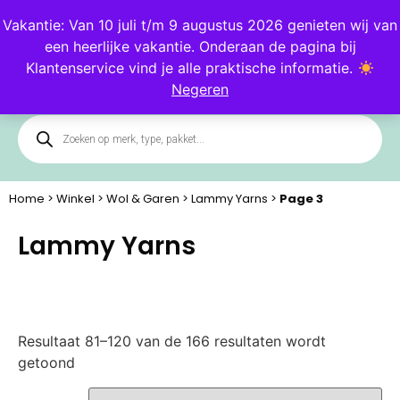
Blog
Klantenservice
Vakantie: Van 10 juli t/m 9 augustus 2026 genieten wij van
een heerlijke vakantie. Onderaan de pagina bij
0
Klantenservice vind je alle praktische informatie.
Negeren
Home
>
Winkel
>
Wol & Garen
>
Lammy Yarns
>
Page 3
Lammy Yarns
Resultaat 81–120 van de 166 resultaten wordt
getoond