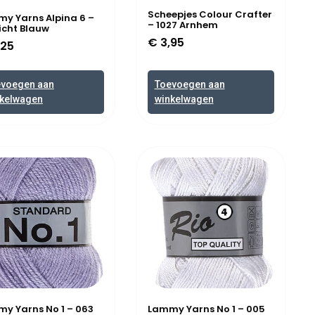
Scheepjes Colour Crafter
y Yarns Alpina 6 –
– 1027 Arnhem
Licht Blauw
€
3,95
,25
evoegen aan
Toevoegen aan
kelwagen
winkelwagen
y Yarns No 1 – 063
Lammy Yarns No 1 – 005