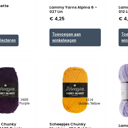
ette
Lammy Yarns Alpina 6 –
Lamm
027 Lin
012 
€
4,25
€
4
Toevoegen aan
To
electeren
winkelwagen
win
s Chunky
Scheepjes Chunky
Lamm