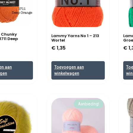
s Chunky
Lammy Yarns No 1 – 213
Lamm
1711 Deep
Wortel
Gro
€
1,35
€
1,
en aan
Toevoegen aan
To
agen
winkelwagen
win
Aanbieding!