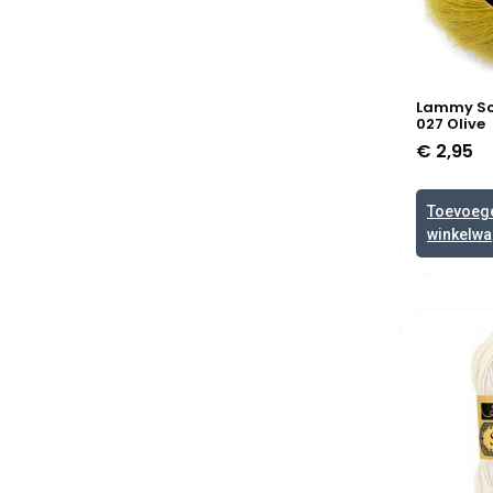
Lammy Sof
027 Olive
€
2,95
Toevoeg
winkelw