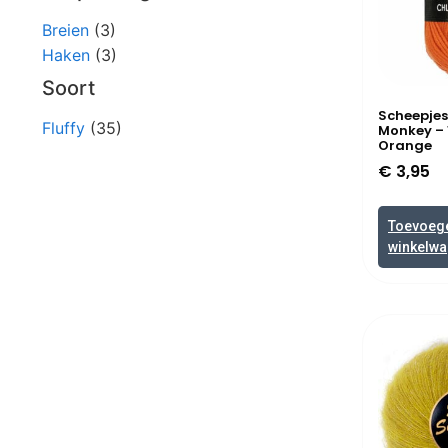
Breien
(3)
Haken
(3)
Soort
Scheepje
Fluffy
(35)
Monkey – 
Orange
€
3,95
Toevoeg
winkelw