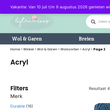
Klantenservice: 085 - 0602232 (maandag t/m donderdag van 9.00-17.0
Vakantie: Van 10 juli t/m 9 augustus 2026 genieten wi
Wol & Garen
Breien
Home
>
Winkel
>
Wol & Garen
>
Wolsoorten
>
Acryl
>
Page 2
Acryl
Filters
Resultaat 
Merk
Durable
(16)