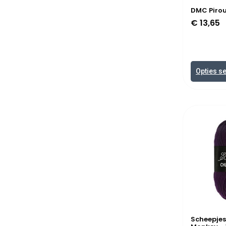
DMC Pirou
€
13,65
Opties s
Scheepje