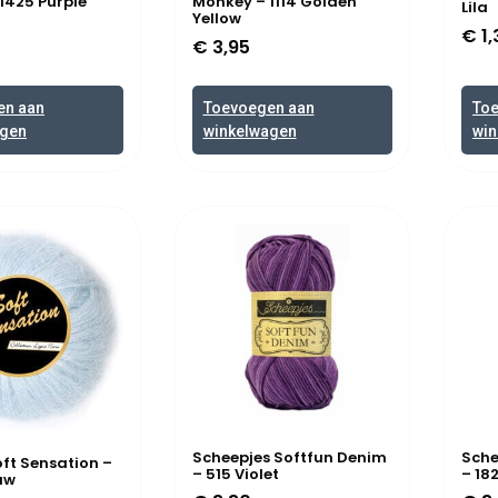
1425 Purple
Monkey – 1114 Golden
Lila
Yellow
€
1,
€
3,95
en aan
Toevoegen aan
To
agen
winkelwagen
win
Scheepjes Softfun Denim
Sche
t Sensation –
– 515 Violet
– 18
uw