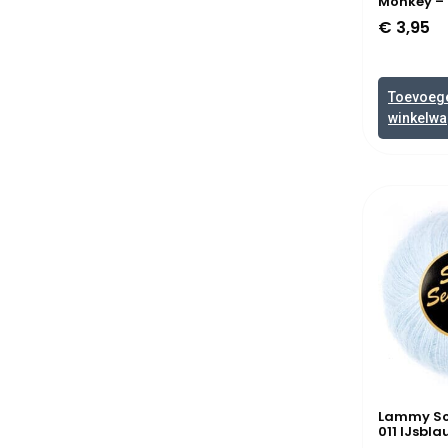
Monkey – 
€
3,95
Toevoeg
winkelw
Lammy Sof
011 IJsbla