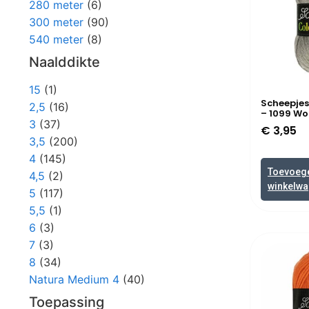
280 meter
(6)
300 meter
(90)
540 meter
(8)
Naalddikte
15
(1)
Scheepjes
2,5
(16)
– 1099 W
3
(37)
€
3,95
3,5
(200)
4
(145)
Toevoeg
4,5
(2)
winkelw
5
(117)
5,5
(1)
6
(3)
7
(3)
8
(34)
Natura Medium 4
(40)
Toepassing