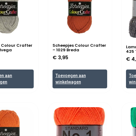
 Colour Crafter
Scheepjes Colour Crafter
Lamm
olvega
– 1029 Breda
425 
€
3,95
€
4
en aan
Toevoegen aan
To
agen
winkelwagen
win