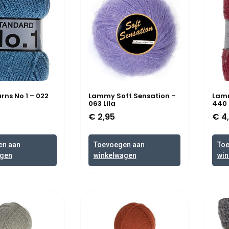
ns No 1 – 022
Lammy Soft Sensation –
Lamm
063 Lila
440
€
2,95
€
4
en aan
Toevoegen aan
To
agen
winkelwagen
win