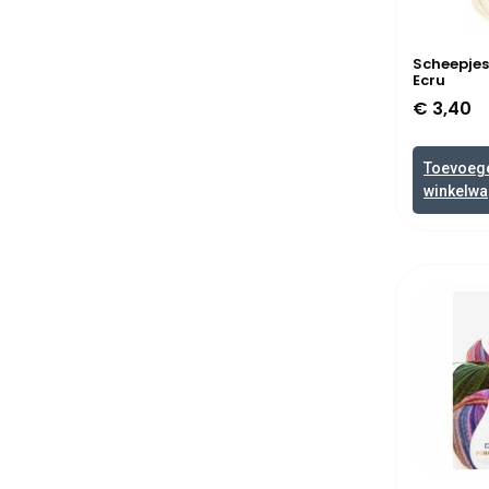
Scheepjes
Ecru
€
3,40
Toevoeg
winkelw