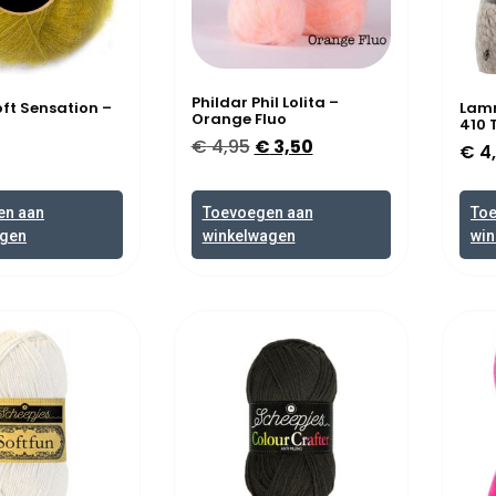
Phildar Phil Lolita –
t Sensation –
Lamm
Orange Fluo
410 
€
4,95
€
3,50
€
4
en aan
Toevoegen aan
To
agen
winkelwagen
win