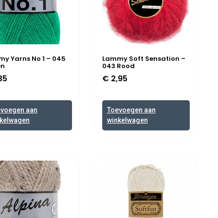
y Yarns No 1 – 045
Lammy Soft Sensation –
en
043 Rood
35
€
2,95
evoegen aan
Toevoegen aan
kelwagen
winkelwagen