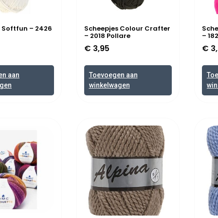
 Softfun – 2426
Scheepjes Colour Crafter
Sche
– 2018 Pollare
– 18
€
3,95
€
3,
en aan
Toevoegen aan
To
agen
winkelwagen
win