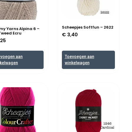
Scheepjes Softfun – 2622
y Yarns Alpina 6 –
Tweed Ecru
€
3,40
,25
evoegen aan
Toevoegen aan
kelwagen
winkelwagen