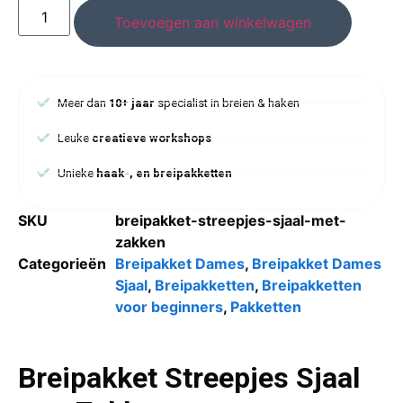
Toevoegen aan winkelwagen
Meer dan
10+ jaar
specialist in breien & haken
Leuke
creatieve workshops
Unieke
haak-, en breipakketten
SKU
breipakket-streepjes-sjaal-met-
zakken
Categorieën
Breipakket Dames
,
Breipakket Dames
Sjaal
,
Breipakketten
,
Breipakketten
voor beginners
,
Pakketten
Breipakket Streepjes Sjaal