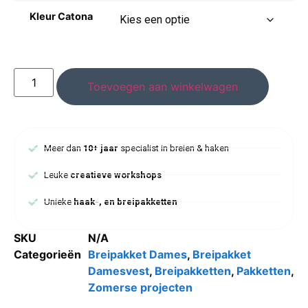
Kleur Catona
Toevoegen aan winkelwagen
Meer dan
10+ jaar
specialist in breien & haken
Leuke
creatieve workshops
Unieke
haak-, en breipakketten
SKU
N/A
Categorieën
Breipakket Dames
,
Breipakket
Damesvest
,
Breipakketten
,
Pakketten
,
Zomerse projecten