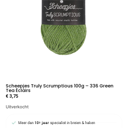
Scheepjes Truly Scrumptious 100g – 336 Green
Tea Éclairs
€
3,75
Uitverkocht
Meer dan
10+ jaar
specialist in breien & haken