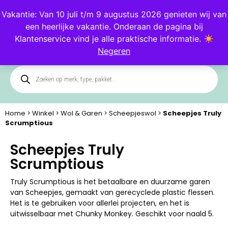
Blog
Klantenservice
Vakantie: Van 10 juli t/m 9 augustus 2026 genieten wij van
een heerlijke vakantie. Onderaan de pagina bij
0
Klantenservice vind je alle praktische informatie.
Negeren
Home
>
Winkel
>
Wol & Garen
>
Scheepjeswol
>
Scheepjes Truly
Scrumptious
Scheepjes Truly
Scrumptious
Truly Scrumptious is het betaalbare en duurzame garen
van Scheepjes, gemaakt van gerecyclede plastic flessen.
Het is te gebruiken voor allerlei projecten, en het is
uitwisselbaar met Chunky Monkey. Geschikt voor naald 5.