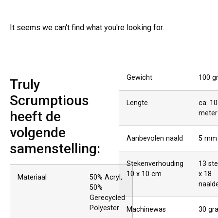
It seems we can't find what you're looking for.
Gewicht
100 g
Truly
Scrumptious
Lengte
ca. 1
heeft de
meter
volgende
Aanbevolen naald
5 mm
samenstelling:
Stekenverhouding
13 st
10 x 10 cm
x 18
Materiaal
50% Acryl,
naald
50%
Gerecycled
Polyester
Machinewas
30 gr