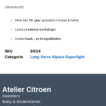
Uitverkocht
Meer dan
10+ jaar
specialist in breien & haken
Leuke
creatieve workshops
Unieke
haak-, en breipakketten
SKU
6934
Categorie
Lang Yarns Alpaca Superlight
Atelier Citroen
Sweaters
Baby & Kinderkamer