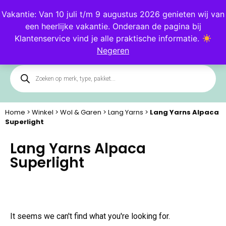
Blog
Klantenservice
Vakantie: Van 10 juli t/m 9 augustus 2026 genieten wij van
een heerlijke vakantie. Onderaan de pagina bij
0
Klantenservice vind je alle praktische informatie.
Negeren
Home
>
Winkel
>
Wol & Garen
>
Lang Yarns
>
Lang Yarns Alpaca
Superlight
Lang Yarns Alpaca
Superlight
It seems we can't find what you're looking for.