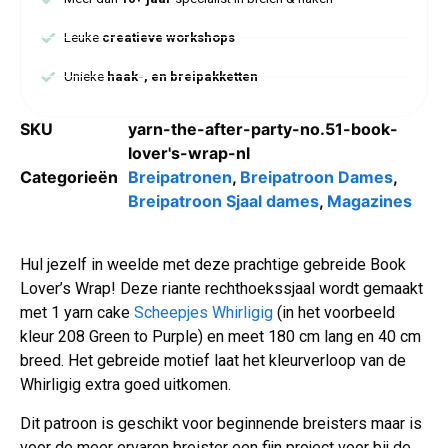
Leuke
creatieve workshops
Unieke
haak-, en breipakketten
SKU
yarn-the-after-party-no.51-book-
lover's-wrap-nl
Categorieën
Breipatronen
,
Breipatroon Dames
,
Breipatroon Sjaal dames
,
Magazines
Hul jezelf in weelde met deze prachtige gebreide Book
Lover’s Wrap! Deze riante rechthoekssjaal wordt gemaakt
met 1 yarn cake
Scheepjes Whirligig
(in het voorbeeld
kleur 208 Green to Purple) en meet 180 cm lang en 40 cm
breed. Het gebreide motief laat het kleurverloop van de
Whirligig extra goed uitkomen.
Dit patroon is geschikt voor beginnende breisters maar is
voor de meer ervaren breister een fijn project voor bij de