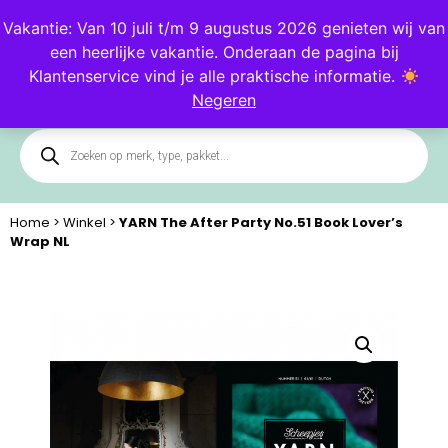
Blog
Klantenservice
Vakantie: Van 10 juli t/m 9 augustus 2026 genieten wij van
een heerlijke vakantie. Onderaan de pagina bij
0
Klantenservice vind je alle praktische informatie.
Negeren
Home
>
Winkel
>
YARN The After Party No.51 Book Lover’s
Wrap NL