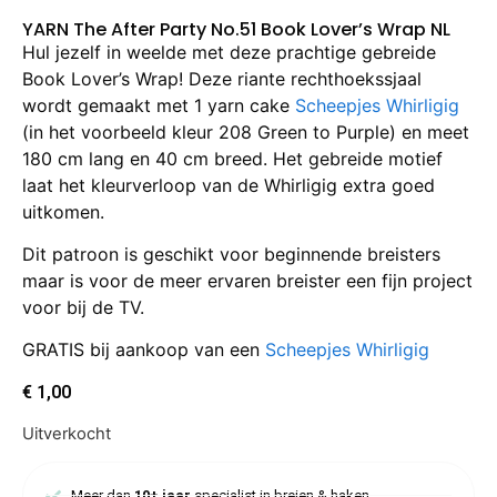
YARN The After Party No.51 Book Lover’s Wrap NL
Hul jezelf in weelde met deze prachtige gebreide
Book Lover’s Wrap! Deze riante rechthoekssjaal
wordt gemaakt met 1 yarn cake
Scheepjes Whirligig
(in het voorbeeld kleur 208 Green to Purple) en meet
180 cm lang en 40 cm breed. Het gebreide motief
laat het kleurverloop van de Whirligig extra goed
uitkomen.
Dit patroon is geschikt voor beginnende breisters
maar is voor de meer ervaren breister een fijn project
voor bij de TV.
GRATIS bij aankoop van een
Scheepjes Whirligig
€
1,00
Uitverkocht
Meer dan
10+ jaar
specialist in breien & haken