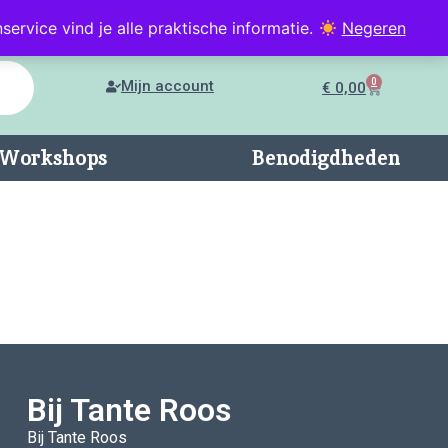
service vind je alle praktische informatie.
Negeren
0
Mijn account
€
0,00
n/Workshops
Benodigdheden
Bij Tante Roos
Bij Tante Roos