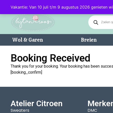
Klantenservice: 085 - 0602232 (maandag t/m donderdag van 9.00-17.0
Vakantie: Van 10 juli t/m 9 augustus 2026 genieten wi
Wol & Garen
Breien
Booking Received
Thank you for your booking. Your booking has been succes
[booking_confirm]
Atelier Citroen
Merke
Sweaters
DMC