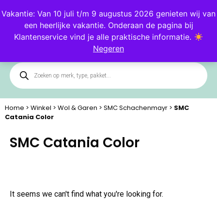
Blog
Klantenservice
Vakantie: Van 10 juli t/m 9 augustus 2026 genieten wij van
een heerlijke vakantie. Onderaan de pagina bij
0
Klantenservice vind je alle praktische informatie.
Negeren
Home
>
Winkel
>
Wol & Garen
>
SMC Schachenmayr
>
SMC
Catania Color
SMC Catania Color
It seems we can't find what you're looking for.