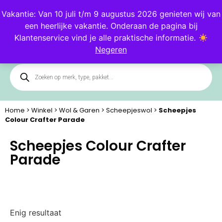
Blog
Klantenservice
Vakantie: Van 10 juli t/m 9 augustus 2026 genieten wij van
een heerlijke vakantie. Onderaan de pagina bij
0
Klantenservice vind je alle praktische informatie.
Negeren
Home
>
Winkel
>
Wol & Garen
>
Scheepjeswol
>
Scheepjes
Colour Crafter Parade
Scheepjes Colour Crafter
Parade
Enig resultaat