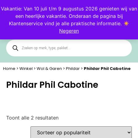
Blog
Klantenservice
Vakantie: Van 10 juli t/m 9 augustus 2026 genieten wij van
een heerlijke vakantie. Onderaan de pagina bij
0
Klantenservice vind je alle praktische informatie.
Negeren
Home
>
Winkel
>
Wol & Garen
>
Phildar
>
Phildar Phil Cabotine
Phildar Phil Cabotine
Toont alle 2 resultaten