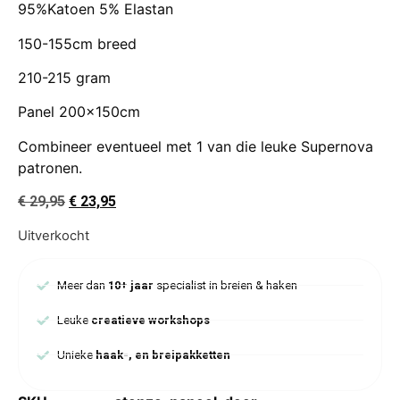
95%Katoen 5% Elastan
150-155cm breed
210-215 gram
Panel 200x150cm
Combineer eventueel met 1 van die leuke Supernova
patronen.
€
29,95
€
23,95
Uitverkocht
Meer dan
10+ jaar
specialist in breien & haken
Leuke
creatieve workshops
Unieke
haak-, en breipakketten