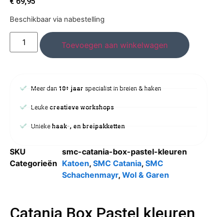
€
69,95
Beschikbaar via nabestelling
Toevoegen aan winkelwagen
Meer dan
10+ jaar
specialist in breien & haken
Leuke
creatieve workshops
Unieke
haak-, en breipakketten
SKU
smc-catania-box-pastel-kleuren
Categorieën
Katoen
,
SMC Catania
,
SMC
Schachenmayr
,
Wol & Garen
Catania Box Pastel kleuren