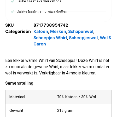
Leuke
creatieve workshops
Unieke
haak-, en breipakketten
SKU
8717738954742
Categorieën
Katoen
,
Merken
,
Schapenwol
,
Scheepjes Whirl
,
Scheepjeswol
,
Wol &
Garen
Een lekker warme Whirl van Scheepjes! Deze Whirl is net
zo mooi als de gewone Whirl, maar lekker warm omdat er
wol in verwerkt is. Verkrijgbaar in 4 mooie kleuren.
Samenstelling
Materiaal
70% Katoen / 30% Wol
Gewicht
215 gram