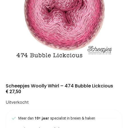
Scheepjes Woolly Whirl – 474 Bubble Lickcious
€
27,50
Uitverkocht
Meer dan
10+ jaar
specialist in breien & haken