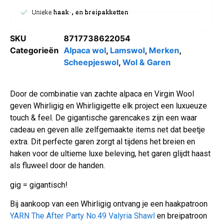
Unieke
haak-, en breipakketten
SKU
8717738622054
Categorieën
Alpaca wol
,
Lamswol
,
Merken
,
Scheepjeswol
,
Wol & Garen
Door de combinatie van zachte alpaca en Virgin Wool
geven Whirligig en Whirligigette elk project een luxueuze
touch & feel. De gigantische garencakes zijn een waar
cadeau en geven alle zelfgemaakte items net dat beetje
extra. Dit perfecte garen zorgt al tijdens het breien en
haken voor de ultieme luxe beleving, het garen glijdt haast
als fluweel door de handen.
gig = gigantisch!
Bij aankoop van een Whirligig ontvang je een haakpatroon
YARN The After Party No.49 Valyria Shawl
en breipatroon