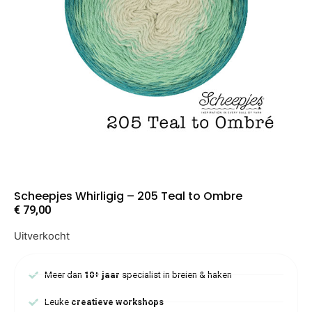
Scheepjes Whirligig – 205 Teal to Ombre
€
79,00
Uitverkocht
Meer dan
10+ jaar
specialist in breien & haken
Leuke
creatieve workshops