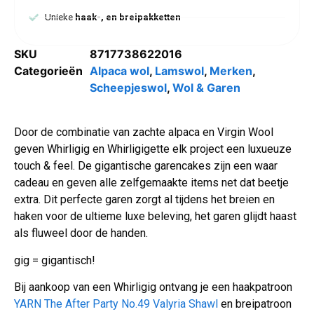
Unieke
haak-, en breipakketten
SKU
8717738622016
Categorieën
Alpaca wol
,
Lamswol
,
Merken
,
Scheepjeswol
,
Wol & Garen
Door de combinatie van zachte alpaca en Virgin Wool
geven Whirligig en Whirligigette elk project een luxueuze
touch & feel. De gigantische garencakes zijn een waar
cadeau en geven alle zelfgemaakte items net dat beetje
extra. Dit perfecte garen zorgt al tijdens het breien en
haken voor de ultieme luxe beleving, het garen glijdt haast
als fluweel door de handen.
gig = gigantisch!
Bij aankoop van een Whirligig ontvang je een haakpatroon
YARN The After Party No.49 Valyria Shawl
en breipatroon