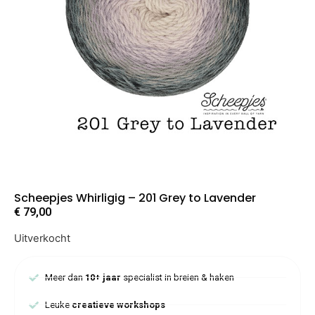
Scheepjes Whirligig – 201 Grey to Lavender
€
79,00
Uitverkocht
Meer dan
10+ jaar
specialist in breien & haken
Leuke
creatieve workshops