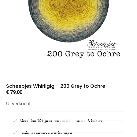
Scheepjes Whirligig – 200 Grey to Ochre
€
79,00
Uitverkocht
Meer dan
10+ jaar
specialist in breien & haken
Leuke
creatieve workshops