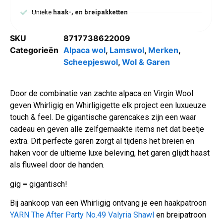
Unieke
haak-, en breipakketten
SKU
8717738622009
Categorieën
Alpaca wol
,
Lamswol
,
Merken
,
Scheepjeswol
,
Wol & Garen
Door de combinatie van zachte alpaca en Virgin Wool
geven Whirligig en Whirligigette elk project een luxueuze
touch & feel. De gigantische garencakes zijn een waar
cadeau en geven alle zelfgemaakte items net dat beetje
extra. Dit perfecte garen zorgt al tijdens het breien en
haken voor de ultieme luxe beleving, het garen glijdt haast
als fluweel door de handen.
gig = gigantisch!
Bij aankoop van een Whirligig ontvang je een haakpatroon
YARN The After Party No.49 Valyria Shawl
en breipatroon