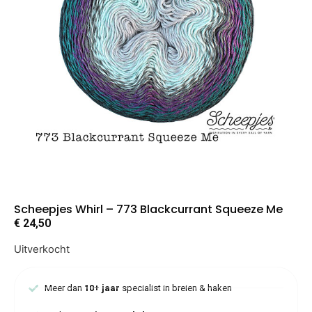
Scheepjes Whirl – 773 Blackcurrant Squeeze Me
€
24,50
Uitverkocht
Meer dan
10+ jaar
specialist in breien & haken