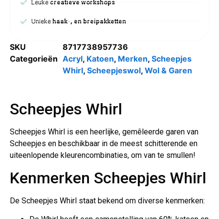
Leuke
creatieve workshops
Unieke
haak-, en breipakketten
SKU
8717738957736
Categorieën
Acryl
,
Katoen
,
Merken
,
Scheepjes
Whirl
,
Scheepjeswol
,
Wol & Garen
Scheepjes Whirl
Scheepjes Whirl is een heerlijke, gemêleerde garen van
Scheepjes en beschikbaar in de meest schitterende en
uiteenlopende kleurencombinaties, om van te smullen!
Kenmerken Scheepjes Whirl
De Scheepjes Whirl staat bekend om diverse kenmerken: