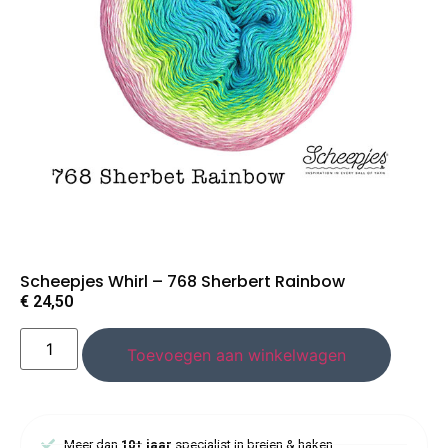
Scheepjes Whirl – 768 Sherbert Rainbow
€
24,50
Toevoegen aan winkelwagen
Meer dan
10+ jaar
specialist in breien & haken