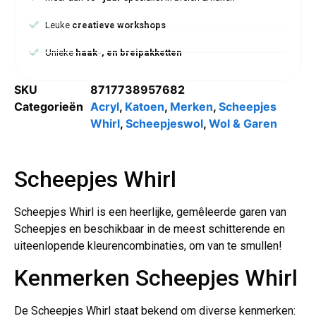
Leuke
creatieve workshops
Unieke
haak-, en breipakketten
SKU
8717738957682
Categorieën
Acryl
,
Katoen
,
Merken
,
Scheepjes
Whirl
,
Scheepjeswol
,
Wol & Garen
Scheepjes Whirl
Scheepjes Whirl is een heerlijke, gemêleerde garen van
Scheepjes en beschikbaar in de meest schitterende en
uiteenlopende kleurencombinaties, om van te smullen!
Kenmerken Scheepjes Whirl
De Scheepjes Whirl staat bekend om diverse kenmerken: