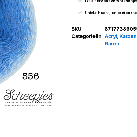
Leuke
creatieve workshop
Unieke
haak-, en breipakke
SKU
8717738605
Categorieën
Acryl
,
Katoen
Garen