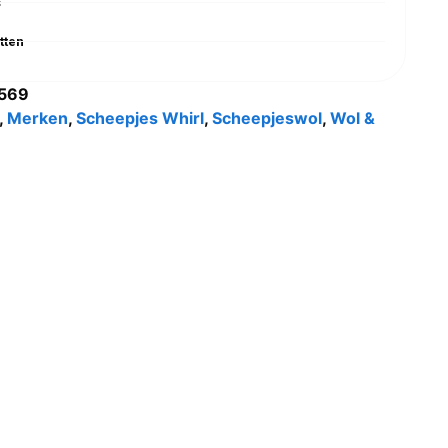
s
tten
569
,
Merken
,
Scheepjes Whirl
,
Scheepjeswol
,
Wol &