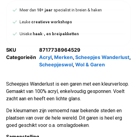
Meer dan
10+ jaar
specialist in breien & haken
Leuke
creatieve workshops
Unieke
haak-, en breipakketten
SKU
8717738964529
Categorieën
Acryl
,
Merken
,
Scheepjes Wanderlust
,
Scheepjeswol
,
Wol & Garen
Scheepjes Wanderlust is een garen met een kleurverloop.
Gemaakt van 100% acryl, enkelvoudig gesponnen. Voelt
zacht aan en heeft een lichte glans.
De kleurnamen zijn vernoemd naar bekende steden en
plaatsen van over de hele wereld. Dit garen is heel erg
goed geschikt voor o.a. omslagdoeken.
Samenstelling