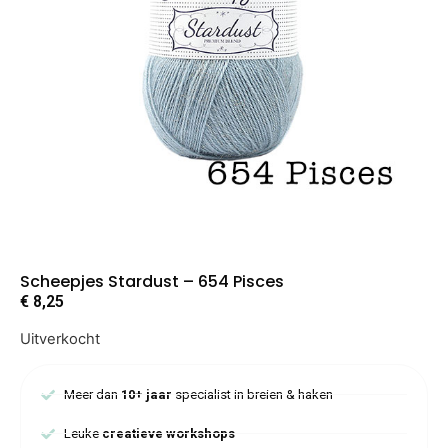
Scheepjes Stardust – 654 Pisces
€
8,25
Uitverkocht
Meer dan
10+ jaar
specialist in breien & haken
Leuke
creatieve workshops