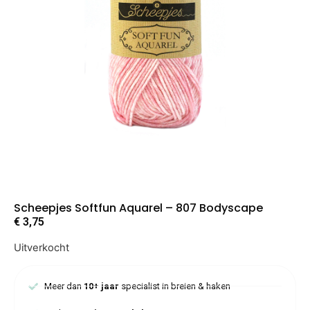
Scheepjes Softfun Aquarel – 807 Bodyscape
€
3,75
Uitverkocht
Meer dan
10+ jaar
specialist in breien & haken