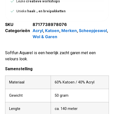
Leuke
creatieve workshops
Unieke
haak-, en breipakketten
SKU
8717738978076
Categorieën
Acryl
,
Katoen
,
Merken
,
Scheepjeswol
,
Wol & Garen
Softfun Aquarel is een heerlijk zacht garen met een
velours look.
Samenstelling
Materiaal
60% Katoen / 40% Acryl
Gewicht
50 gram
Lengte
ca. 140 meter