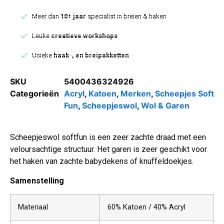
Meer dan
10+ jaar
specialist in breien & haken
Leuke
creatieve workshops
Unieke
haak-, en breipakketten
SKU
5400436324926
Categorieën
Acryl
,
Katoen
,
Merken
,
Scheepjes Soft
Fun
,
Scheepjeswol
,
Wol & Garen
Scheepjeswol softfun is een zeer zachte draad met een
veloursachtige structuur. Het garen is zeer geschikt voor
het haken van zachte babydekens of knuffeldoekjes.
Samenstelling
Materiaal
60% Katoen / 40% Acryl