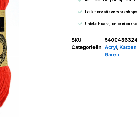
Leuke
creatieve workshop
Unieke
haak-, en breipakke
SKU
540043632
Categorieën
Acryl
,
Katoen
Garen