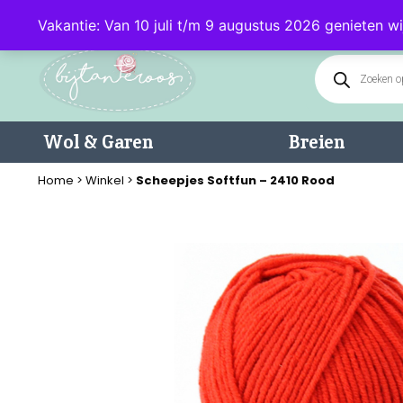
Klantenservice: 085 - 0602232 (maandag t/m donderdag van 9.00-17.0
Vakantie: Van 10 juli t/m 9 augustus 2026 genieten wi
Wol & Garen
Breien
Home
>
Winkel
>
Scheepjes Softfun – 2410 Rood