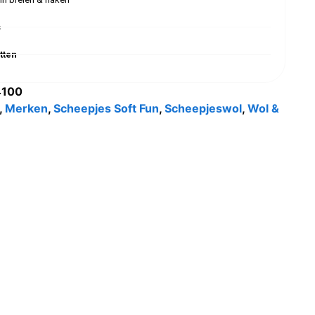
s
tten
4100
,
Merken
,
Scheepjes Soft Fun
,
Scheepjeswol
,
Wol &