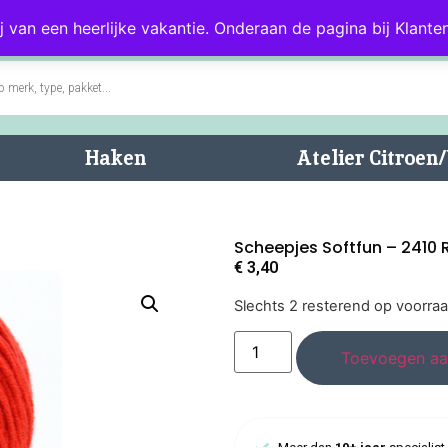
0)
Blog
Klantenservice
j van een heerlijke vakantie. Onderaan de pagina bij Klanten
Haken
Atelier Citroe
Scheepjes Softfun – 2410
€
3,40
Slechts 2 resterend op voorra
Toevoegen aa
Meer dan
10+ jaar
specialist