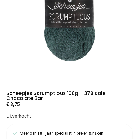
Scheepjes Scrumptious 100g – 379 Kale
Chocolate Bar
€
3,75
Uitverkocht
Meer dan
10+ jaar
specialist in breien & haken