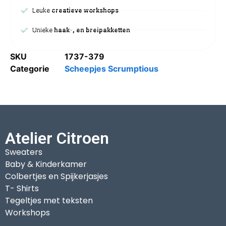
Leuke
creatieve workshops
Unieke
haak-, en breipakketten
SKU
1737-379
Categorie
Scheepjes Scrumptious
Atelier Citroen
Sweaters
Baby & Kinderkamer
Colbertjes en Spijkerjasjes
T- Shirts
Tegeltjes met teksten
Workshops