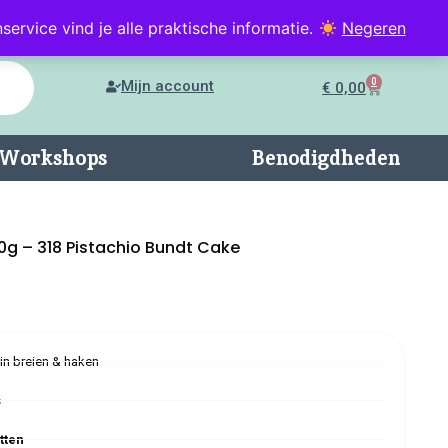
service vind je alle praktische informatie.
Negeren
0
Mijn account
€
0,00
n/Workshops
Benodigdheden
0g – 318 Pistachio Bundt Cake
 in breien & haken
s
tten