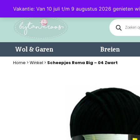
Klantenservice: 085 - 0602232 (maandag t/m donderdag van 9.00-17.0
Vakantie: Van 10 juli t/m 9 augustus 2026 genieten wi
Wol & Garen
Breien
Home
>
Winkel
>
Scheepjes Roma Big – 04 Zwart