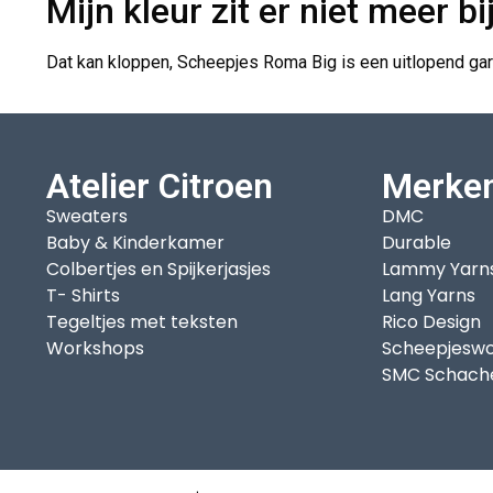
Mijn kleur zit er niet meer bi
Dat kan kloppen, Scheepjes Roma Big is een uitlopend garen
Atelier Citroen
Merke
Sweaters
DMC
Baby & Kinderkamer
Durable
Colbertjes en Spijkerjasjes
Lammy Yarn
T- Shirts
Lang Yarns
Tegeltjes met teksten
Rico Design
Workshops
Scheepjeswo
SMC Schach