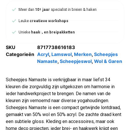
Meer dan
10+ jaar
specialist in breien & haken
Leuke
creatieve workshops
Unieke
haak-, en breipakketten
SKU
8717738616183
Categorieën
Acryl
,
Lamswol
,
Merken
,
Scheepjes
Namaste
,
Scheepjeswol
,
Wol & Garen
Scheepjes Namaste is verkrijgbaar in maar liefst 34
kleuren die zorgvuldig zijn uitgekozen om harmonie in
ieder handwerkproject te brengen. De namen van de
kleuren zijn vernoemd naar diverse yogahoudingen.
Scheepjes Namaste is een compact getwijnde lontdraad,
gemaakt van 50% wol en 50% acryl. De zachte draad kent
een subtiele gloss. Kleding en accessoires, maar ook
home deco projecten; ieder brei- en haakwerk krijgt een