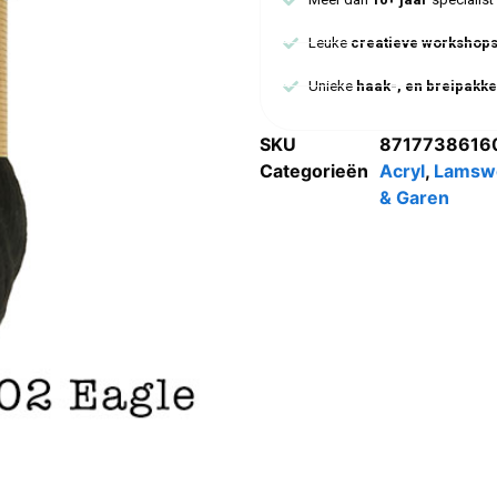
Leuke
creatieve workshop
Unieke
haak-, en breipakke
SKU
8717738616
Categorieën
Acryl
,
Lamsw
& Garen