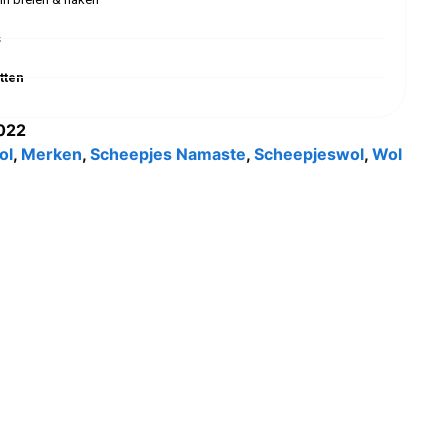
s
tten
022
ol
,
Merken
,
Scheepjes Namaste
,
Scheepjeswol
,
Wol