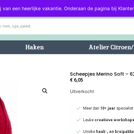
0)
Blog
Klantenservice
j van een heerlijke vakantie. Onderaan de pagina bij Klanten
Haken
Atelier Citroe
Scheepjes Merino Soft – 
€
6,05
Uitverkocht
Meer dan
10+ jaar
specialist
Leuke
creatieve workshop
Unieke
haak-, en breipakke