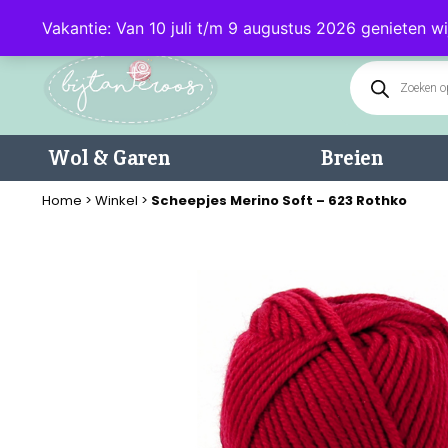
Klantenservice: 085 - 0602232 (maandag t/m donderdag van 9.00-17.0
Vakantie: Van 10 juli t/m 9 augustus 2026 genieten wi
Wol & Garen
Breien
Home
>
Winkel
>
Scheepjes Merino Soft – 623 Rothko