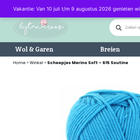
Klantenservice: 085 - 0602232 (maandag t/m donderdag van 9.00-17.0
Vakantie: Van 10 juli t/m 9 augustus 2026 genieten wi
Wol & Garen
Breien
Home
>
Winkel
>
Scheepjes Merino Soft – 615 Soutine