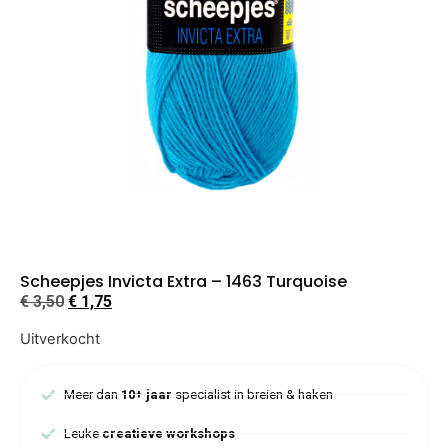
Scheepjes Invicta Extra – 1463 Turquoise
€
3,50
€
1,75
Uitverkocht
Meer dan
10+ jaar
specialist in breien & haken
Leuke
creatieve workshops