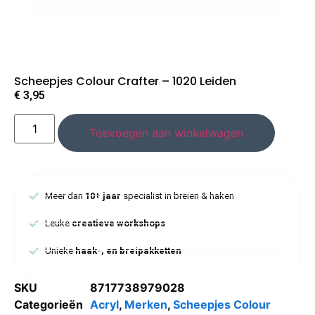
Scheepjes Colour Crafter – 1020 Leiden
€
3,95
Toevoegen aan winkelwagen
Meer dan
10+ jaar
specialist in breien & haken
Leuke
creatieve workshops
Unieke
haak-, en breipakketten
SKU
8717738979028
Categorieën
Acryl
,
Merken
,
Scheepjes Colour