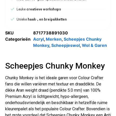
Leuke
creatieve workshops
Unieke
haak-, en breipakketten
SKU
8717738891030
Categorieën
Acryl
,
Merken
,
Scheepjes Chunky
Monkey
,
Scheepjeswol
,
Wol & Garen
Scheepjes Chunky Monkey
Chunky Monkey is het ideale garen voor Colour Crafter
fans die willen variëren met textuur en draaddikte. De
dikke Aran weight draad (pendikte 5.0 mm) van 100%
Premium Acryl is lichtgewicht, hypo-allergeen,
onderhoudsvriendelijk en beschikbaar in hetzelfde ruime
kleurenpalet als het populaire Colour Crafter. Bovendien is
het grote voordeel dat Scheepjes Chunky Monkey een Anti