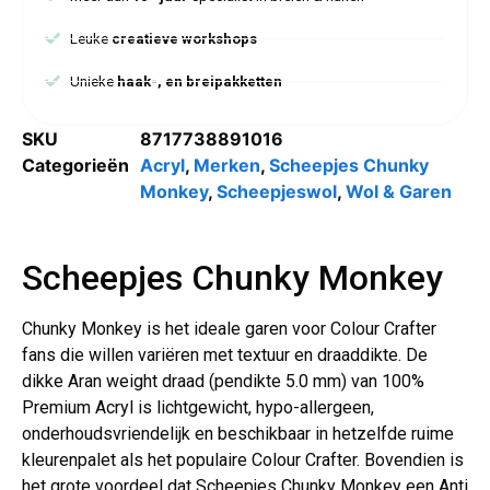
Leuke
creatieve workshops
Unieke
haak-, en breipakketten
SKU
8717738891016
Categorieën
Acryl
,
Merken
,
Scheepjes Chunky
Monkey
,
Scheepjeswol
,
Wol & Garen
Scheepjes Chunky Monkey
Chunky Monkey is het ideale garen voor Colour Crafter
fans die willen variëren met textuur en draaddikte. De
dikke Aran weight draad (pendikte 5.0 mm) van 100%
Premium Acryl is lichtgewicht, hypo-allergeen,
onderhoudsvriendelijk en beschikbaar in hetzelfde ruime
kleurenpalet als het populaire Colour Crafter. Bovendien is
het grote voordeel dat Scheepjes Chunky Monkey een Anti