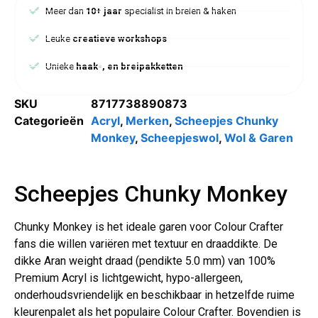
Meer dan
10+ jaar
specialist in breien & haken
Leuke
creatieve workshops
Unieke
haak-, en breipakketten
SKU
8717738890873
Categorieën
Acryl
,
Merken
,
Scheepjes Chunky
Monkey
,
Scheepjeswol
,
Wol & Garen
Scheepjes Chunky Monkey
Chunky Monkey is het ideale garen voor Colour Crafter
fans die willen variëren met textuur en draaddikte. De
dikke Aran weight draad (pendikte 5.0 mm) van 100%
Premium Acryl is lichtgewicht, hypo-allergeen,
onderhoudsvriendelijk en beschikbaar in hetzelfde ruime
kleurenpalet als het populaire Colour Crafter. Bovendien is