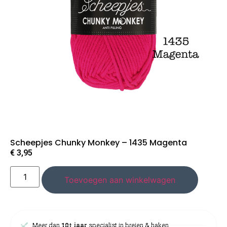
Scheepjes Chunky Monkey – 1435 Magenta
€
3,95
Toevoegen aan winkelwagen
Meer dan
10+ jaar
specialist in breien & haken