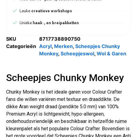
Leuke
creatieve workshops
Unieke
haak-, en breipakketten
SKU
8717738890750
Categorieën
Acryl
,
Merken
,
Scheepjes Chunky
Monkey
,
Scheepjeswol
,
Wol & Garen
Scheepjes Chunky Monkey
Chunky Monkey is het ideale garen voor Colour Crafter
fans die willen variëren met textuur en draaddikte. De
dikke Aran weight draad (pendikte 5.0 mm) van 100%
Premium Acryl is lichtgewicht, hypo-allergeen,
onderhoudsvriendelijk en beschikbaar in hetzelfde ruime
kleurenpalet als het populaire Colour Crafter. Bovendien is
het grote voordeel dat Scheepjes Chunky Monkey een Anti