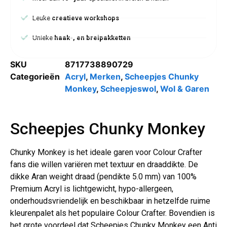
Leuke
creatieve workshops
Unieke
haak-, en breipakketten
SKU
8717738890729
Categorieën
Acryl
,
Merken
,
Scheepjes Chunky
Monkey
,
Scheepjeswol
,
Wol & Garen
Scheepjes Chunky Monkey
Chunky Monkey is het ideale garen voor Colour Crafter
fans die willen variëren met textuur en draaddikte. De
dikke Aran weight draad (pendikte 5.0 mm) van 100%
Premium Acryl is lichtgewicht, hypo-allergeen,
onderhoudsvriendelijk en beschikbaar in hetzelfde ruime
kleurenpalet als het populaire Colour Crafter. Bovendien is
het grote voordeel dat Scheepjes Chunky Monkey een Anti